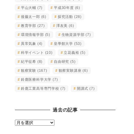
平山大輔
(7)
平成30年度
(6)
後藤太一郎
(6)
探究活動
(28)
教育学部
(27)
澤友美
(6)
環境情報学部
(5)
生物資源学部
(7)
異常気象
(4)
皇學館大学
(53)
科学イベント
(10)
立花義裕
(5)
紀平征希
(8)
自由研究
(5)
観察実験
(167)
観察実験講座
(6)
鈴鹿医療科学大学
(7)
鈴鹿工業高等専門学校
(7)
開講式
(7)
過去の記事
過
去