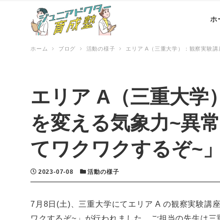
ホ
ホーム
ブログ
活動の様子
エリア A（三重大学）：観察実験
エリア A（三重大学
を変える気象力~異
てワクワクするぞ~
投稿日
カテゴリー
2023-07-08
活動の様子
7月8日(土)、三重大学にてエリア A の観察実験
ワクするぞ~」が行われました。ご担当の先生は三