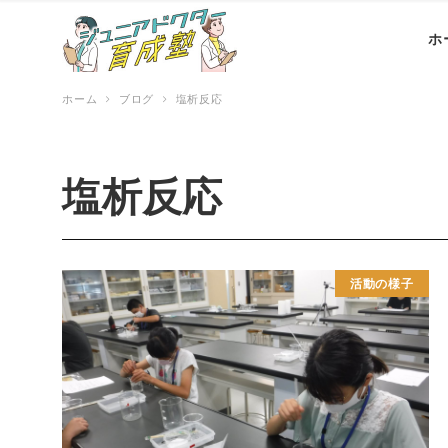
ホ
ホーム
ブログ
塩析反応
塩析反応
活動の様子