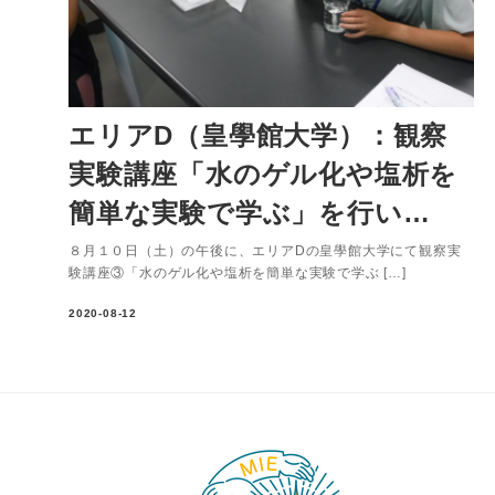
エリアD（皇學館大学）：観察
実験講座「水のゲル化や塩析を
簡単な実験で学ぶ」を行い…
８月１０日（土）の午後に、エリアDの皇學館大学にて観察実
験講座③「水のゲル化や塩析を簡単な実験で学ぶ […]
2020-08-12