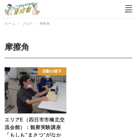
MENU
ホーム
ブログ
摩擦角
摩擦角
活動の様子
エリアE（四日市市橋北交
流会館）：観察実験講座
「もしも”まさつ”がなか