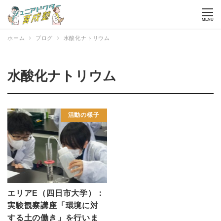
MENU
ホーム
ブログ
水酸化ナトリウム
水酸化ナトリウム
活動の様子
エリアE（四日市大学）：
実験観察講座「環境に対
する土の働き」を行いま