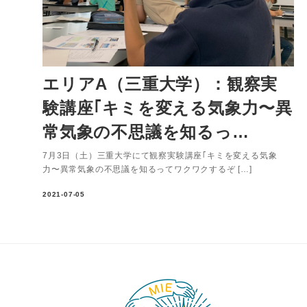
エリアA（三重大学）：観察実
験講座｢キミを変える気象力〜異
常気象の不思議を知るっ…
7月3日（土）三重大学にて観察実験講座｢キミを変える気象
力〜異常気象の不思議を知るってワクワクするぞ […]
2021-07-05