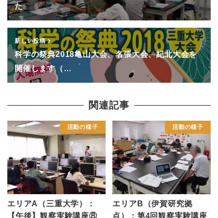
た
新しい投稿
科学の祭典2018亀山大会、名張大会、紀北大会を
開催します（…
関連記事
活動の様子
活動の様子
エリアA（三重大学）：
エリアB（伊賀研究拠
【午後】観察実験講座⑧
点）：第4回観察実験講座