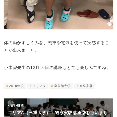
体の動かすしくみを、戦車や電気を使って実感するこ
とが出来ました。
小木曽先生の12月16日の講座もとても楽しみですね。
2018年度
エリアD
皇學館大学
観察実験
古い投稿
エリアA（三重大学）：観察実験講座⑬を行いまし