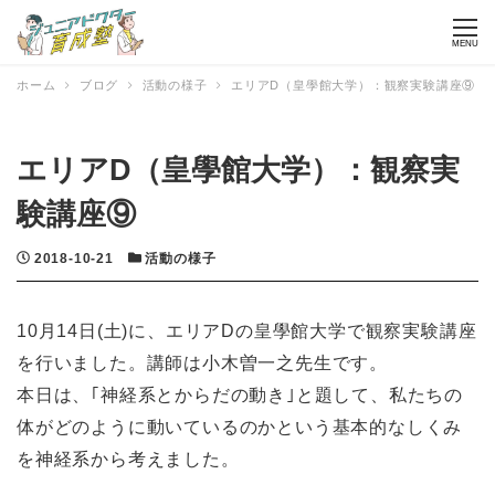
MENU
ホーム
ブログ
活動の様子
エリアD（皇學館大学）：観察実験講座⑨
エリアD（皇學館大学）：観察実
験講座⑨
投稿日
カテゴリー
2018-10-21
活動の様子
10月14日(土)に、エリアDの皇學館大学で観察実験講座
を行いました。講師は小木曽一之先生です。
本日は、｢神経系とからだの動き｣と題して、私たちの
体がどのように動いているのかという基本的なしくみ
を神経系から考えました。