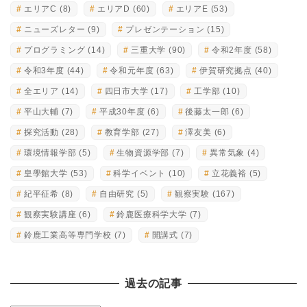
エリアC
(8)
エリアD
(60)
エリアE
(53)
ニューズレター
(9)
プレゼンテーション
(15)
プログラミング
(14)
三重大学
(90)
令和2年度
(58)
令和3年度
(44)
令和元年度
(63)
伊賀研究拠点
(40)
全エリア
(14)
四日市大学
(17)
工学部
(10)
平山大輔
(7)
平成30年度
(6)
後藤太一郎
(6)
探究活動
(28)
教育学部
(27)
澤友美
(6)
環境情報学部
(5)
生物資源学部
(7)
異常気象
(4)
皇學館大学
(53)
科学イベント
(10)
立花義裕
(5)
紀平征希
(8)
自由研究
(5)
観察実験
(167)
観察実験講座
(6)
鈴鹿医療科学大学
(7)
鈴鹿工業高等専門学校
(7)
開講式
(7)
過去の記事