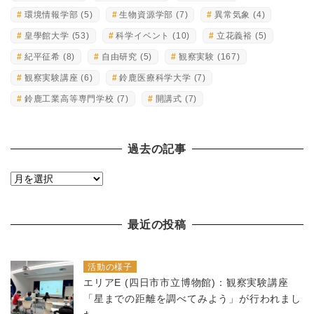
環境情報学部
(5)
生物資源学部
(7)
異常気象
(4)
皇學館大学
(53)
科学イベント
(10)
立花義裕
(5)
紀平征希
(8)
自由研究
(5)
観察実験
(167)
観察実験講座
(6)
鈴鹿医療科学大学
(7)
鈴鹿工業高等専門学校
(7)
開講式
(7)
過去の記事
過
去
の
最近の投稿
記
事
活動の様子
エリアE (四日市市立博物館)：観察実験講座
「星までの距離を調べてみよう」が行われまし