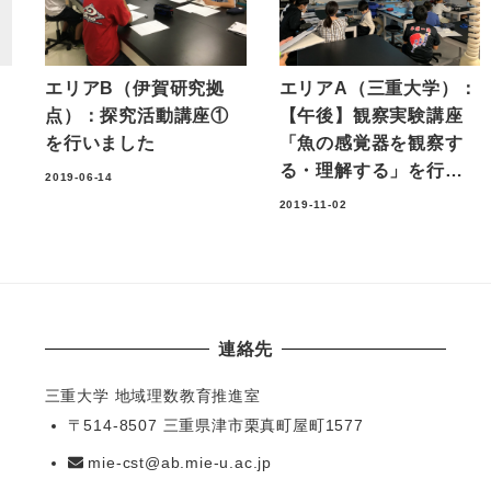
講
エリアB（伊賀研究拠
エリアA（三重大学）：
点）：探究活動講座①
【午後】観察実験講座
を行いました
「魚の感覚器を観察す
る・理解する」を行…
2019-06-14
2019-11-02
連絡先
三重大学 地域理数教育推進室
〒514-8507 三重県津市栗真町屋町1577
mie-cst@ab.mie-u.ac.jp