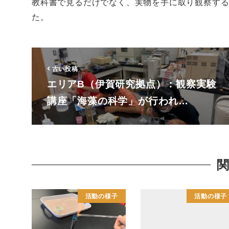
教科書で見るだけでなく、実物を手に取り観察す
た。
古い投稿
エリアB（伊賀研究拠点）：観察実験
講座「海藻の科学」が行われ…
活動の様子
活動の様子