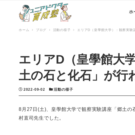
ホ
ホーム
ブログ
活動の様子
エリアD（皇學館大学）：観察実験
エリアD（皇學館大
土の石と化石」が行
投稿日
カテゴリー
2022-09-02
活動の様子
8月27日(土)、皇學館大学で観察実験講座「郷土
村直司先生でした。