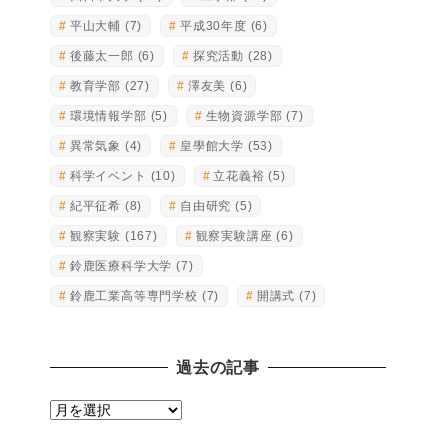
平山大輔
(7)
平成30年度
(6)
後藤太一郎
(6)
探究活動
(28)
教育学部
(27)
澤友美
(6)
環境情報学部
(5)
生物資源学部
(7)
異常気象
(4)
皇學館大学
(53)
科学イベント
(10)
立花義裕
(5)
紀平征希
(8)
自由研究
(5)
観察実験
(167)
観察実験講座
(6)
鈴鹿医療科学大学
(7)
鈴鹿工業高等専門学校
(7)
開講式
(7)
過去の記事
過
去