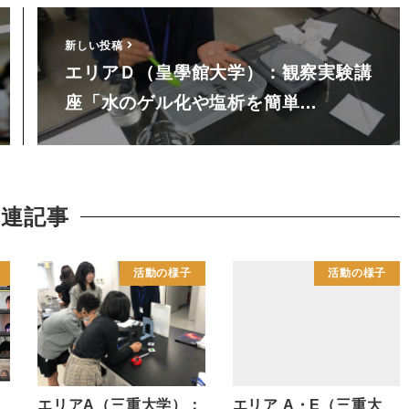
新しい投稿
エリアＤ（皇學館大学）：観察実験講
座「水のゲル化や塩析を簡単…
関連記事
活動の様子
活動の様子
よ
エリアA（三重大学）：
エリア A・E（三重大