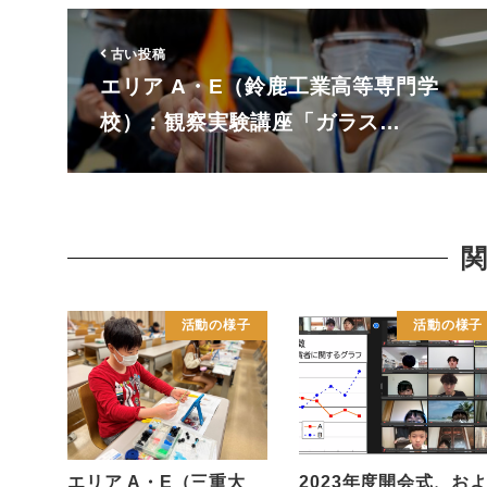
古い投稿
エリア A・E（鈴鹿工業高等専門学
校）：観察実験講座「ガラス…
活動の様子
活動の様子
エリア A・E（三重大
2023年度開会式、お