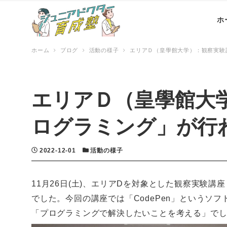
ホ
ホーム
ブログ
活動の様子
エリアＤ（皇學館大学）：観察実験
エリアＤ（皇學館大
ログラミング」が行
投稿日
カテゴリー
2022-12-01
活動の様子
11月26日(土)、エリアDを対象とした観察実験
でした。今回の講座では「CodePen」というソ
「プログラミングで解決したいことを考える」で