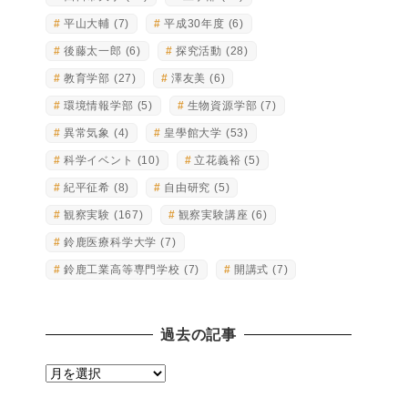
平山大輔
(7)
平成30年度
(6)
後藤太一郎
(6)
探究活動
(28)
教育学部
(27)
澤友美
(6)
環境情報学部
(5)
生物資源学部
(7)
異常気象
(4)
皇學館大学
(53)
科学イベント
(10)
立花義裕
(5)
紀平征希
(8)
自由研究
(5)
観察実験
(167)
観察実験講座
(6)
鈴鹿医療科学大学
(7)
鈴鹿工業高等専門学校
(7)
開講式
(7)
過去の記事
過
去