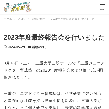
MENU
ホーム
ブログ
活動の様子
2023年度最終報告会を行いました
2023年度最終報告会を行いました
投稿日
カテゴリー
2024-05-29
活動の様子
3月16日（土）、三重大学三翠ホールで「三重ジュニア
ドクター育成塾」の2023年度報告会および修了式が開
催されました。
三重ジュニアドクター育成塾は、科学研究に強い関心
と潜在的な才能を持つ児童生徒を対象に、三重大学が
中心となって個人研究を支援し、未来の科学者を育成