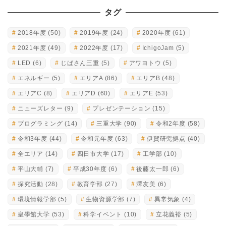
タグ
2018年度
(50)
2019年度
(24)
2020年度
(61)
2021年度
(49)
2022年度
(17)
IchigoJam
(5)
LED
(6)
じばさん三重
(5)
アワヨトウ
(5)
エネルギー
(5)
エリアA
(86)
エリアB
(48)
エリアC
(8)
エリアD
(60)
エリアE
(53)
ニューズレター
(9)
プレゼンテーション
(15)
プログラミング
(14)
三重大学
(90)
令和2年度
(58)
令和3年度
(44)
令和元年度
(63)
伊賀研究拠点
(40)
全エリア
(14)
四日市大学
(17)
工学部
(10)
平山大輔
(7)
平成30年度
(6)
後藤太一郎
(6)
探究活動
(28)
教育学部
(27)
澤友美
(6)
環境情報学部
(5)
生物資源学部
(7)
異常気象
(4)
皇學館大学
(53)
科学イベント
(10)
立花義裕
(5)