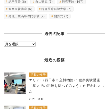
紀平征希
(8)
自由研究
(5)
観察実験
(167)
観察実験講座
(6)
鈴鹿医療科学大学
(7)
鈴鹿工業高等専門学校
(7)
開講式
(7)
過去の記事
過
去
の
最近の投稿
記
事
活動の様子
エリアE (四日市市立博物館)：観察実験講座
「星までの距離を調べてみよう」が行われまし
た
2026-08-03
活動の様子