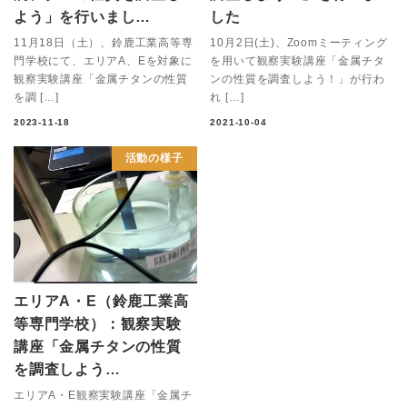
よう」を行いまし…
した
11月18日（土）、鈴鹿工業高等専
10月2日(土)、Zoomミーティング
門学校にて、エリアA、Eを対象に
を用いて観察実験講座「金属チタ
観察実験講座「金属チタンの性質
ンの性質を調査しよう！」が行わ
を調 […]
れ […]
2023-11-18
2021-10-04
活動の様子
エリアA・E（鈴鹿工業高
等専門学校）：観察実験
講座「金属チタンの性質
を調査しよう…
エリアA・E観察実験講座「金属チ