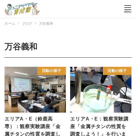
MENU
ホーム
ブログ
万谷義和
万谷義和
活動の様子
活動の様子
エリアA・E（鈴鹿高
エリアA・E：観察実験講
専）：観察実験講座「金
座「金属チタンの性質を
属チタンの性質を調査し
調査しよう！」を行いま