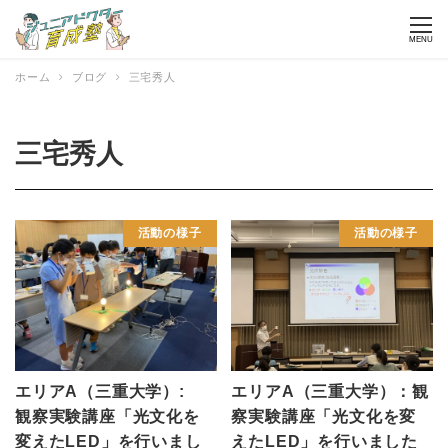
MENU
ホーム
ブログ
三宅秀人
三宅秀人
活動の様子
活動の様子
エリアA（三重大学）:
エリアA（三重大学）：観
観察実験講座「光文化を
察実験講座「光文化を変
変えたLED」を行いまし
えたLED」を行いました