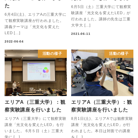
た
6月5日（土）三重大学にて観察実
験講座「光文化を変えたLED」が
6月4日(土)、エリアAの三重大学に
行われました。講師の先生は三重
て観察実験講座が行われました。
大学大 […]
講義テーマは「光文化を変えた
LED […]
2021-06-11
2022-06-04
活動の様子
活動の様子
エリアA（三重大学）：観
エリアA（三重大学）：観
察実験講座を行いました
察実験講座を行いました
エリアA（三重大学）にて観察実験
8月1日(土)、エリアAでは観察実験
講座「光文化を変えたLED」を行
講座「光文化を変えたLED」が行
いました。 6月５日（土）三重大
われました。本日は対面での講座
学に […]
を […]