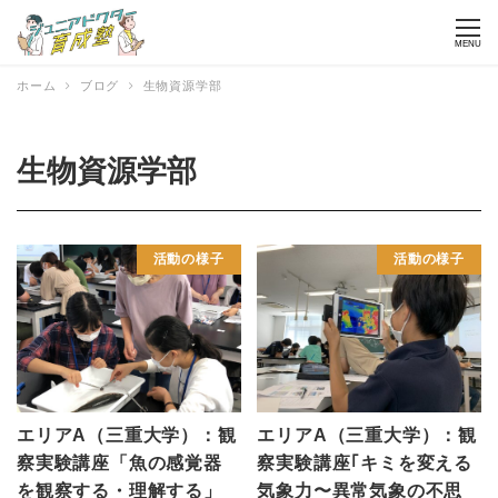
MENU
ホーム
ブログ
生物資源学部
生物資源学部
活動の様子
活動の様子
エリアA（三重大学）：観
エリアA（三重大学）：観
察実験講座「魚の感覚器
察実験講座｢キミを変える
を観察する・理解する」
気象力〜異常気象の不思