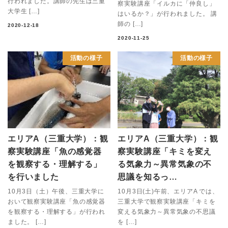
行われました。講師の先生は三重
察実験講座「イルカに「仲良し」
大学生 […]
はいるか？」が行われました。 講
師の […]
2020-12-18
2020-11-25
活動の様子
活動の様子
エリアA（三重大学）：観
エリアA（三重大学）：観
察実験講座「魚の感覚器
察実験講座「キミを変え
を観察する・理解する」
る気象力～異常気象の不
を行いました
思議を知るっ…
10月3日（土）午後、三重大学に
10月3日(土)午前、エリアA では、
おいて観察実験講座「魚の感覚器
三重大学で観察実験講座「キミを
を観察する・理解する」が行われ
変える気象力～異常気象の不思議
ました。 […]
を […]