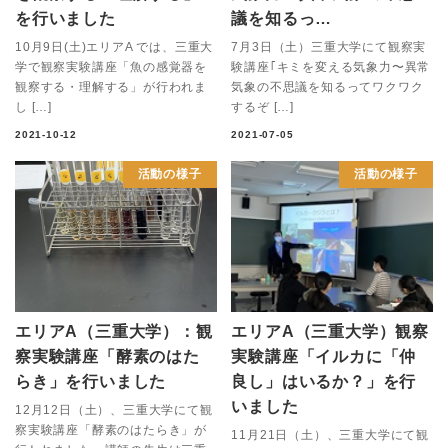
を行いました
議を知るっ…
10月9日(土)エリアA では、三重大
7月3日（土）三重大学にて観察実
学で観察実験講座「魚の感覚器を
験講座｢キミを変える気象力〜異常
観察する・理解する」が行われま
気象の不思議を知るってワクワク
し […]
するぞ […]
2021-10-12
2021-07-05
活動の様子
活動の様子
エリアA（三重大学）：観
エリアA（三重大学）観察
察実験講座「酵素のはた
実験講座「イルカに「仲
らき」を行いました
良し」はいるか？」を行
いました
12月12日（土）、三重大学にて観
察実験講座「酵素のはたらき」が
11月21日（土）、三重大学にて観