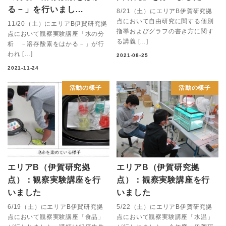
る－」を行いまし…
8/21（土）にエリアB伊賀研究拠
点において自由研究に関する個別
11/20（土）にエリアB伊賀研究拠
指導およびグラフの書き方に関す
点において観察実験講座「水の分
る講義 […]
析 －溶存酸素をはかる－」が行
われ […]
2021-08-25
2021-11-24
活動の様子
活動の様子
エリアB（伊賀研究拠
エリアB（伊賀研究拠
点）：観察実験講座を行
点）：観察実験講座を行
いました
いました
6/19（土）にエリアB伊賀研究拠
5/22（土）にエリアB伊賀研究拠
点において観察実験講座「食品」
点において観察実験講座「水温」