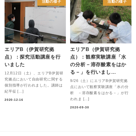
活動の様子
活動の様子
エリアB（伊賀研究拠
エリアB（伊賀研究拠
点）：探究活動講座を行
点）：観察実験講座「水
いました
の分析－溶存酸素をはか
る－」を行いまし…
12月12日（土）、エリアB伊賀研
究拠点において自由研究に関する
9/26（土）にエリアB伊賀研究拠
個別指導が行われました。講師は
点において観察実験講座「水の分
紀平征 […]
析 －溶存酸素をはかる－」が行
われま […]
2020-12-16
2020-09-30