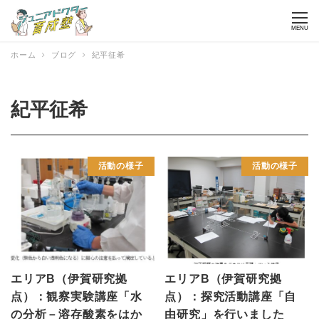
MENU
ホーム
ブログ
紀平征希
紀平征希
活動の様子
活動の様子
エリアB（伊賀研究拠
エリアB（伊賀研究拠
点）：観察実験講座「水
点）：探究活動講座「自
の分析－溶存酸素をはか
由研究」を行いました