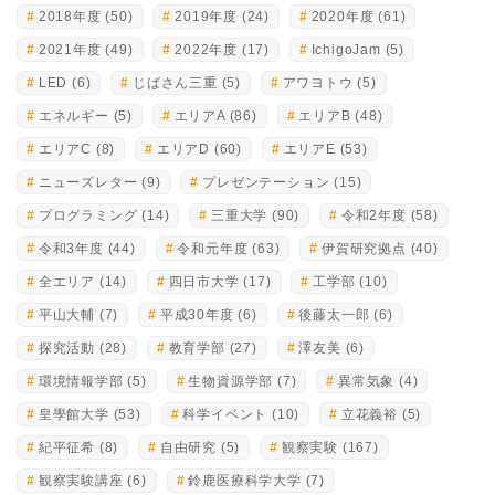
2018年度
(50)
2019年度
(24)
2020年度
(61)
2021年度
(49)
2022年度
(17)
IchigoJam
(5)
LED
(6)
じばさん三重
(5)
アワヨトウ
(5)
エネルギー
(5)
エリアA
(86)
エリアB
(48)
エリアC
(8)
エリアD
(60)
エリアE
(53)
ニューズレター
(9)
プレゼンテーション
(15)
プログラミング
(14)
三重大学
(90)
令和2年度
(58)
令和3年度
(44)
令和元年度
(63)
伊賀研究拠点
(40)
全エリア
(14)
四日市大学
(17)
工学部
(10)
平山大輔
(7)
平成30年度
(6)
後藤太一郎
(6)
探究活動
(28)
教育学部
(27)
澤友美
(6)
環境情報学部
(5)
生物資源学部
(7)
異常気象
(4)
皇學館大学
(53)
科学イベント
(10)
立花義裕
(5)
紀平征希
(8)
自由研究
(5)
観察実験
(167)
観察実験講座
(6)
鈴鹿医療科学大学
(7)