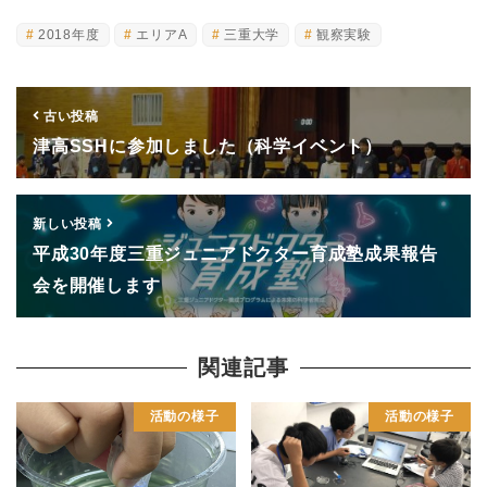
2018年度
エリアA
三重大学
観察実験
古い投稿
津高SSHに参加しました（科学イベント）
新しい投稿
平成30年度三重ジュニアドクター育成塾成果報告
会を開催します
関連記事
活動の様子
活動の様子