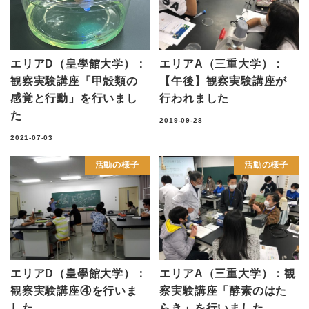
エリアD（皇學館大学）：
エリアA（三重大学）：
観察実験講座「甲殻類の
【午後】観察実験講座が
感覚と行動」を行いまし
行われました
た
2019-09-28
2021-07-03
活動の様子
活動の様子
エリアD（皇學館大学）：
エリアA（三重大学）：観
観察実験講座④を行いま
察実験講座「酵素のはた
した
らき」を行いました