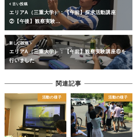
古い投稿
エリアA（三重大学）：【午前】探求活動講座
②【午後】観察実験…
新しい投稿
エリアA（三重大学）：【午前】観察実験講座⑥を
行いました
関連記事
活動の様子
活動の様子