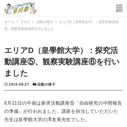
MENU
ホーム
ブログ
活動の様子
エリアD（皇學館大学）：探究活動講座
⑤、観察実験講座⑥を行いました
エリアD（皇學館大学）：探究活
動講座⑤、観察実験講座⑥を行い
ました
投稿日
カテゴリー
2019-08-27
活動の様子
8月21日の午前は探求活動講座⑤「自由研究の中間報告
の準備」が行われました。講座を担当していただいた
先生は皇學館大学の澤友美先生でした。