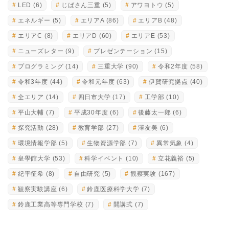
LED
(6)
じばさん三重
(5)
アワヨトウ
(5)
エネルギー
(5)
エリアA
(86)
エリアB
(48)
エリアC
(8)
エリアD
(60)
エリアE
(53)
ニューズレター
(9)
プレゼンテーション
(15)
プログラミング
(14)
三重大学
(90)
令和2年度
(58)
令和3年度
(44)
令和元年度
(63)
伊賀研究拠点
(40)
全エリア
(14)
四日市大学
(17)
工学部
(10)
平山大輔
(7)
平成30年度
(6)
後藤太一郎
(6)
探究活動
(28)
教育学部
(27)
澤友美
(6)
環境情報学部
(5)
生物資源学部
(7)
異常気象
(4)
皇學館大学
(53)
科学イベント
(10)
立花義裕
(5)
紀平征希
(8)
自由研究
(5)
観察実験
(167)
観察実験講座
(6)
鈴鹿医療科学大学
(7)
鈴鹿工業高等専門学校
(7)
開講式
(7)