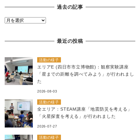
過去の記事
過
去
の
最近の投稿
記
事
活動の様子
エリアE (四日市市立博物館)：観察実験講座
「星までの距離を調べてみよう」が行われまし
た
2026-08-03
活動の様子
全エリア：STEAM講座「地震防災を考える」
「火星探査を考える」が行われました
2026-07-27
活動の様子