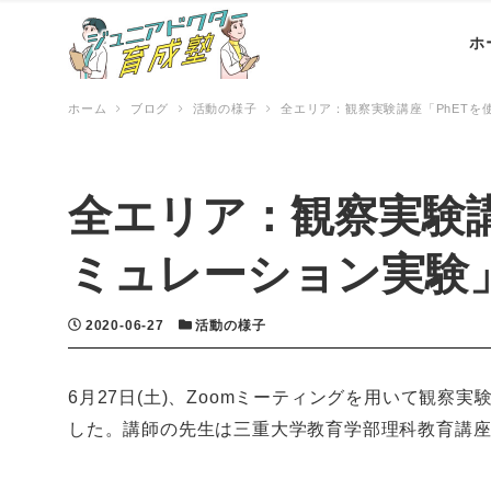
ホ
ホーム
ブログ
活動の様子
全エリア：観察実験講座「PhET
全エリア：観察実験講
ミュレーション実験
投稿日
カテゴリー
2020-06-27
活動の様子
6月27日(土)、Zoomミーティングを用いて観察
した。講師の先生は三重大学教育学部理科教育講