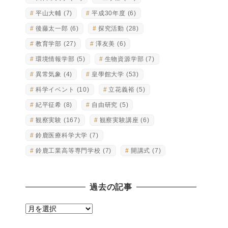
平山大輔
(7)
平成30年度
(6)
後藤太一郎
(6)
探究活動
(28)
教育学部
(27)
澤友美
(6)
環境情報学部
(5)
生物資源学部
(7)
異常気象
(4)
皇學館大学
(53)
科学イベント
(10)
立花義裕
(5)
紀平征希
(8)
自由研究
(5)
観察実験
(167)
観察実験講座
(6)
鈴鹿医療科学大学
(7)
鈴鹿工業高等専門学校
(7)
開講式
(7)
過去の記事
過
去