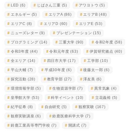
LED
(6)
じばさん三重
(5)
アワヨトウ
(5)
エネルギー
(5)
エリアA
(86)
エリアB
(48)
エリアC
(8)
エリアD
(60)
エリアE
(53)
ニューズレター
(9)
プレゼンテーション
(15)
プログラミング
(14)
三重大学
(90)
令和2年度
(58)
令和3年度
(44)
令和元年度
(63)
伊賀研究拠点
(40)
全エリア
(14)
四日市大学
(17)
工学部
(10)
平山大輔
(7)
平成30年度
(6)
後藤太一郎
(6)
探究活動
(28)
教育学部
(27)
澤友美
(6)
環境情報学部
(5)
生物資源学部
(7)
異常気象
(4)
皇學館大学
(53)
科学イベント
(10)
立花義裕
(5)
紀平征希
(8)
自由研究
(5)
観察実験
(167)
観察実験講座
(6)
鈴鹿医療科学大学
(7)
鈴鹿工業高等専門学校
(7)
開講式
(7)