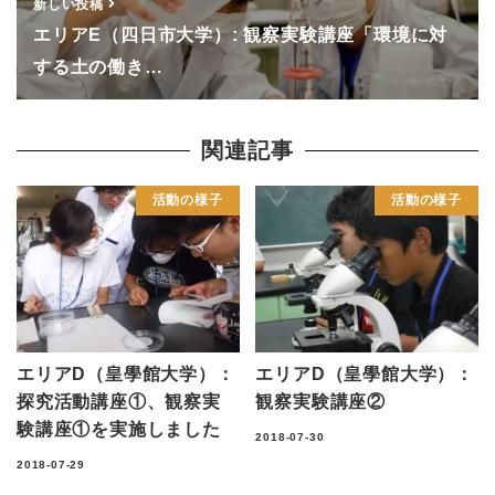
新しい投稿
エリアE（四日市大学）: 観察実験講座「環境に対
する土の働き…
関連記事
活動の様子
活動の様子
エリアD（皇學館大学）：
エリアD（皇學館大学）：
探究活動講座①、観察実
観察実験講座②
験講座①を実施しました
2018-07-30
2018-07-29