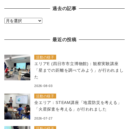
過去の記事
過
去
の
最近の投稿
記
事
活動の様子
エリアE (四日市市立博物館)：観察実験講座
「星までの距離を調べてみよう」が行われまし
た
2026-08-03
活動の様子
全エリア：STEAM講座「地震防災を考える」
「火星探査を考える」が行われました
2026-07-27
活動の様子