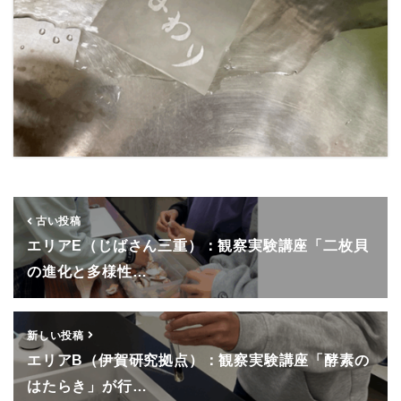
古い投稿
エリアE（じばさん三重）：観察実験講座「二枚貝
の進化と多様性…
新しい投稿
エリアB（伊賀研究拠点）：観察実験講座「酵素の
はたらき」が行…