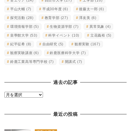
全エリア
(14)
四日市大学
(17)
工学部
(10)
平山大輔
(7)
平成30年度
(6)
後藤太一郎
(6)
探究活動
(28)
教育学部
(27)
澤友美
(6)
環境情報学部
(5)
生物資源学部
(7)
異常気象
(4)
皇學館大学
(53)
科学イベント
(10)
立花義裕
(5)
紀平征希
(8)
自由研究
(5)
観察実験
(167)
観察実験講座
(6)
鈴鹿医療科学大学
(7)
鈴鹿工業高等専門学校
(7)
開講式
(7)
過去の記事
過
去
の
最近の投稿
記
事