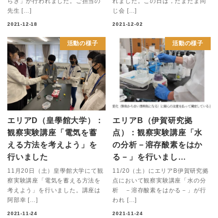
らき」が行われました。ご担当の
れました。この日は，たまたま同
先生 […]
じ会 […]
2021-12-18
2021-12-02
活動の様子
活動の様子
エリアD（皇學館大学）：
エリアB（伊賀研究拠
観察実験講座「電気を蓄
点）：観察実験講座「水
える方法を考えよう」を
の分析－溶存酸素をはか
行いました
る－」を行いまし…
11月20日（土）皇學館大学にて観
11/20（土）にエリアB伊賀研究拠
察実験講座「電気を蓄える方法を
点において観察実験講座「水の分
考えよう」を行いました。講座は
析 －溶存酸素をはかる－」が行
阿部幸 […]
われ […]
2021-11-24
2021-11-24