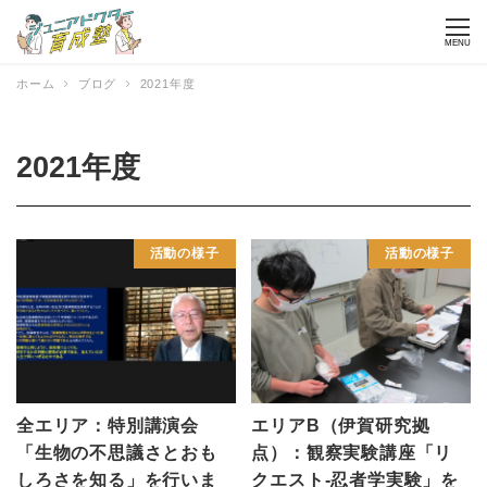
MENU
ホーム
ブログ
2021年度
2021年度
活動の様子
活動の様子
全エリア：特別講演会
エリアB（伊賀研究拠
「生物の不思議さとおも
点）：観察実験講座「リ
しろさを知る」を行いま
クエスト‐忍者学実験」を