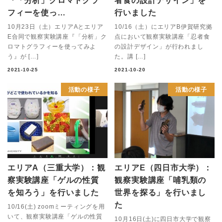
『「分析」クロマトグラ
者食の設計デザイン」を
フィーを使っ…
行いました
10月23日（土）エリアAとエリア
10/16（土）にエリアB伊賀研究拠
E合同で観察実験講座『「分析」ク
点において観察実験講座「忍者食
ロマトグラフィーを使ってみよ
の設計デザイン」が行われまし
う』が […]
た。講 […]
2021-10-25
2021-10-20
活動の様子
活動の様子
エリアA（三重大学）：観
エリアE（四日市大学）：
察実験講座「ゲルの性質
観察実験講座「哺乳類の
を知ろう」を行いました
世界を探る」を行いまし
た
10/16(土) zoomミーティングを用
いて、観察実験講座「ゲルの性質
10月16日(土)に四日市大学で観察