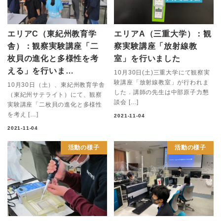
エリアC（東紀州教育学
エリアA（三重大学）：観
舎）：観察実験講座「二
察実験講座「放射線教
枚貝の進化と多様性を考
室」を行いました
える」を行いま…
10月30日(土)三重大学にて観察実
験講座「放射線教室」が行われま
10月30日（土）、東紀州教育学舎
した．講師の先生は中部原子力懇
（東紀州サテライト）にて、観察
談会 […]
実験講座「二枚貝の進化と多様性
を考え […]
2021-11-04
2021-11-04
活動の様子
活動の様子