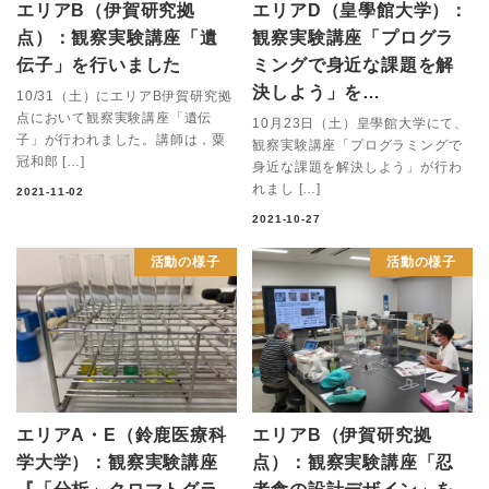
エリアB（伊賀研究拠
エリアD（皇學館大学）：
点）：観察実験講座「遺
観察実験講座「プログラ
伝子」を行いました
ミングで身近な課題を解
決しよう」を…
10/31（土）にエリアB伊賀研究拠
点において観察実験講座「遺伝
10月23日（土）皇學館大学にて、
子」が行われました。講師は，粟
観察実験講座「プログラミングで
冠和郎 […]
身近な課題を解決しよう」が行わ
れまし […]
2021-11-02
2021-10-27
活動の様子
活動の様子
エリアA・E（鈴鹿医療科
エリアB（伊賀研究拠
学大学）：観察実験講座
点）：観察実験講座「忍