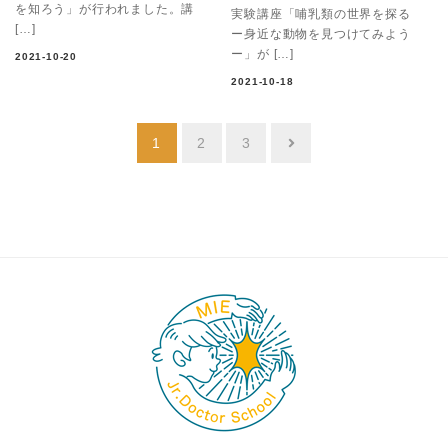
を知ろう」が行われました。講
実験講座「哺乳類の世界を探る
[…]
ー身近な動物を見つけてみよう
ー」が […]
2021-10-20
2021-10-18
投
1
2
3
稿
の
ペ
ー
ジ
送
り