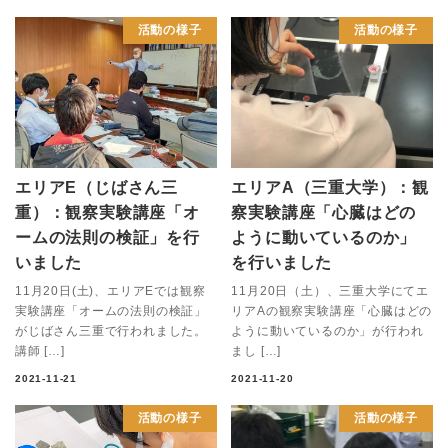
活動の様子
活動の様子
エリアE（じばさん三
エリアA（三重大学）：観
重）：観察実験講座「オ
察実験講座「心臓はどの
ームの法則の検証」を行
ように動いているのか」
いました
を行いました
11月20日(土)、エリアEでは観察
11月20日（土）、三重大学にてエ
実験講座「オームの法則の検証」
リアAの観察実験講座「心臓はどの
がじばさん三重で行われました。
ように動いているのか」が行われ
講師 […]
まし […]
2021-11-21
2021-11-20
活動の様子
活動の様子