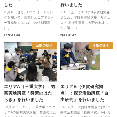
した
行いました
2 月 6 日(日)、zoom ミーティン
1/15（土）にエリアB伊賀研究拠
グを用いて、三重ジュニアドクタ
点において観察実験講座「リクエ
ー育成塾ではじめての特別講演
スト‐忍者学実験」が行われまし
[…]
た。講 […]
2022-02-06
2022-01-25
活動の様子
活動の様子
エリアA（三重大学）：観
エリアB（伊賀研究拠
察実験講座「酵素のはた
点）：探究活動講座「自
らき」を行いました
由研究」を行いました
12月18日（土）、三重大学にてエ
11/27(土）伊賀研究拠点において
リアAの観察実験講座「酵素のはた
探求活動講座「自由研究」が行わ