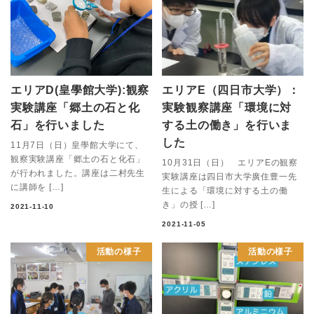
エリアD(皇學館大学):観察
エリアE（四日市大学）：
実験講座「郷土の石と化
実験観察講座「環境に対
石」を行いました
する土の働き」を行いま
した
11月7日（日）皇學館大学にて、
観察実験講座「郷土の石と化石」
10月31日（日） エリアEの観察
が行われました。講座は二村先生
実験講座は四日市大学廣住豊一先
に講師を […]
生による「環境に対する土の働
き」の授 […]
2021-11-10
2021-11-05
活動の様子
活動の様子