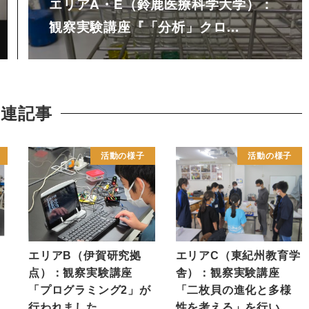
エリアA・E（鈴鹿医療科学大学）：
観察実験講座『「分析」クロ…
関連記事
活動の様子
活動の様子
エリアB（伊賀研究拠
エリアC（東紀州教育学
点）：観察実験講座
舎）：観察実験講座
「プログラミング2」が
「二枚貝の進化と多様
行われました
性を考える」を行い