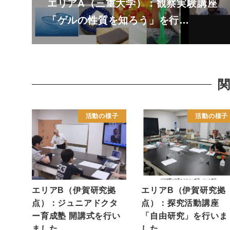
エリアA（三重大学）：観察実験講座
「ゲルの性質を知ろう」を行…
活動の様子
活動の様子
エリアB（伊賀研究拠
エリアB（伊賀研究拠
点）：ジュニアドクタ
点）：探究活動講座
ー育成塾 開講式を行い
「自由研究」を行いま
ました
した