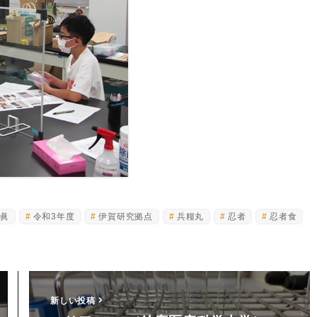
松眞
令和3年度
伊賀研究拠点
兵糧丸
忍者
忍者食
新しい投稿