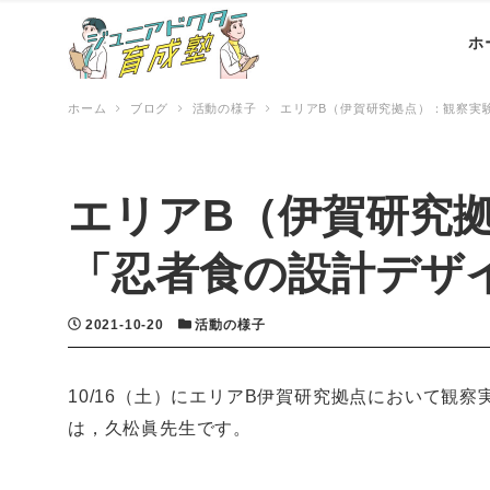
ホ
ホーム
ブログ
活動の様子
エリアB（伊賀研究拠点）：観察実
エリアB（伊賀研究
「忍者食の設計デザ
投稿日
カテゴリー
2021-10-20
活動の様子
10/16（土）にエリアB伊賀研究拠点において観
は，久松眞先生です。