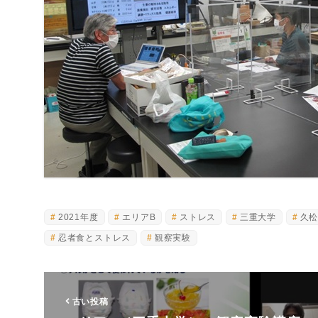
2021年度
エリアB
ストレス
三重大学
久
忍者食とストレス
観察実験
古い投稿