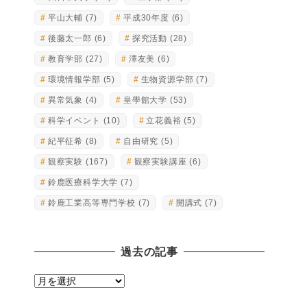
平山大輔
(7)
平成30年度
(6)
後藤太一郎
(6)
探究活動
(28)
教育学部
(27)
澤友美
(6)
環境情報学部
(5)
生物資源学部
(7)
異常気象
(4)
皇學館大学
(53)
科学イベント
(10)
立花義裕
(5)
紀平征希
(8)
自由研究
(5)
観察実験
(167)
観察実験講座
(6)
鈴鹿医療科学大学
(7)
鈴鹿工業高等専門学校
(7)
開講式
(7)
過去の記事
過
去