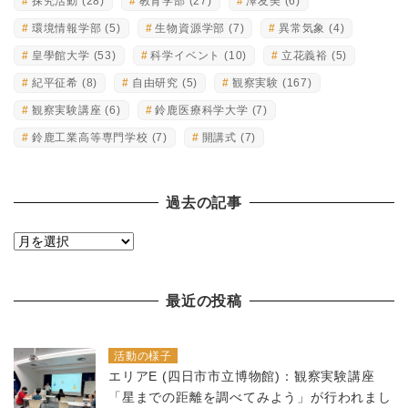
探究活動
(28)
教育学部
(27)
澤友美
(6)
環境情報学部
(5)
生物資源学部
(7)
異常気象
(4)
皇學館大学
(53)
科学イベント
(10)
立花義裕
(5)
紀平征希
(8)
自由研究
(5)
観察実験
(167)
観察実験講座
(6)
鈴鹿医療科学大学
(7)
鈴鹿工業高等専門学校
(7)
開講式
(7)
過去の記事
過
去
の
最近の投稿
記
事
活動の様子
エリアE (四日市市立博物館)：観察実験講座
「星までの距離を調べてみよう」が行われまし