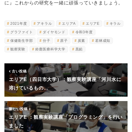
に』これからの研究を一緒に頑張っていきましょう。
2021年度
アキラル
エリアA
エリアE
キラル
グラファイト
ダイヤモンド
令和3年度
保健衛生学部
分子
原子
炭素
若林成知
観察実験
鈴鹿医療科学大学
黒鉛
古い投稿
エリアE（四日市大学）：観察実験講座「河川水に
溶けているもの…
新しい投稿
エリアE ：観察実験講座「プログラミング」を行い
ました