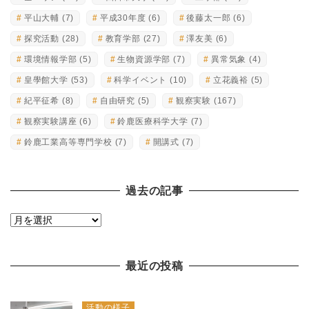
平山大輔
(7)
平成30年度
(6)
後藤太一郎
(6)
探究活動
(28)
教育学部
(27)
澤友美
(6)
環境情報学部
(5)
生物資源学部
(7)
異常気象
(4)
皇學館大学
(53)
科学イベント
(10)
立花義裕
(5)
紀平征希
(8)
自由研究
(5)
観察実験
(167)
観察実験講座
(6)
鈴鹿医療科学大学
(7)
鈴鹿工業高等専門学校
(7)
開講式
(7)
過去の記事
過
去
の
最近の投稿
記
事
活動の様子