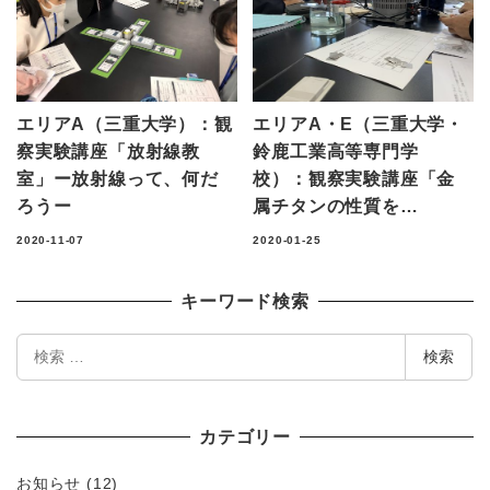
エリアA（三重大学）：観
エリアA・E（三重大学・
察実験講座「放射線教
鈴鹿工業高等専門学
室」ー放射線って、何だ
校）：観察実験講座「金
ろうー
属チタンの性質を…
2020-11-07
2020-01-25
キーワード検索
検
検索
索
カテゴリー
お知らせ
(12)