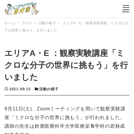
MENU
ホーム
ブログ
活動の様子
エリアA・E ：観察実験講座「ミクロな分
子の世界に挑もう」を行いました
エリアA・E ：観察実験講座「ミ
クロな分子の世界に挑もう」を行
いました
投稿日
カテゴリー
2021-09-15
活動の様子
9月11日(土)、Zoomミーティングを用いて観察実験講
座「ミクロな分子の世界に挑もう」が行われました。
講師の先生は鈴鹿医療科学大学医療栄養学科の若林成