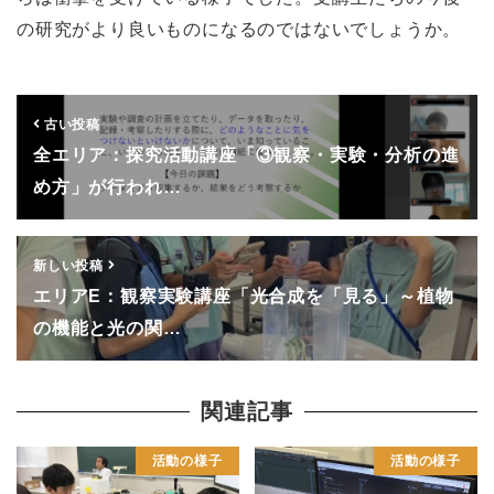
の研究がより良いものになるのではないでしょうか。
古い投稿
全エリア：探究活動講座「③観察・実験・分析の進
め方」が行われ…
新しい投稿
エリアE：観察実験講座「光合成を「見る」～植物
の機能と光の関…
関連記事
活動の様子
活動の様子