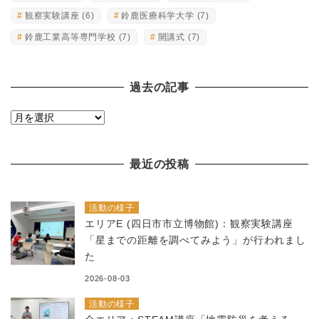
観察実験講座
(6)
鈴鹿医療科学大学
(7)
鈴鹿工業高等専門学校
(7)
開講式
(7)
過去の記事
過
去
の
最近の投稿
記
事
活動の様子
エリアE (四日市市立博物館)：観察実験講座
「星までの距離を調べてみよう」が行われまし
た
2026-08-03
活動の様子