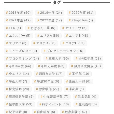
タグ
2018年度
(50)
2019年度
(24)
2020年度
(61)
2021年度
(49)
2022年度
(17)
IchigoJam
(5)
LED
(6)
じばさん三重
(5)
アワヨトウ
(5)
エネルギー
(5)
エリアA
(86)
エリアB
(48)
エリアC
(8)
エリアD
(60)
エリアE
(53)
ニューズレター
(9)
プレゼンテーション
(15)
プログラミング
(14)
三重大学
(90)
令和2年度
(58)
令和3年度
(44)
令和元年度
(63)
伊賀研究拠点
(40)
全エリア
(14)
四日市大学
(17)
工学部
(10)
平山大輔
(7)
平成30年度
(6)
後藤太一郎
(6)
探究活動
(28)
教育学部
(27)
澤友美
(6)
環境情報学部
(5)
生物資源学部
(7)
異常気象
(4)
皇學館大学
(53)
科学イベント
(10)
立花義裕
(5)
紀平征希
(8)
自由研究
(5)
観察実験
(167)