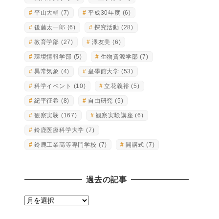
平山大輔
(7)
平成30年度
(6)
後藤太一郎
(6)
探究活動
(28)
教育学部
(27)
澤友美
(6)
環境情報学部
(5)
生物資源学部
(7)
異常気象
(4)
皇學館大学
(53)
科学イベント
(10)
立花義裕
(5)
紀平征希
(8)
自由研究
(5)
観察実験
(167)
観察実験講座
(6)
鈴鹿医療科学大学
(7)
鈴鹿工業高等専門学校
(7)
開講式
(7)
過去の記事
過
去