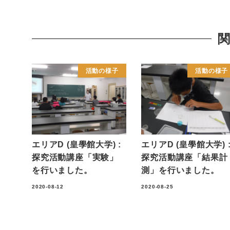
活動の様子
活動の様子
エリアD (皇學館大学) :
エリアD (皇學館大学) 
探究活動講座「実験」
探究活動講座「結果計
を行いました。
測」を行いました。
2020-08-12
2020-08-25