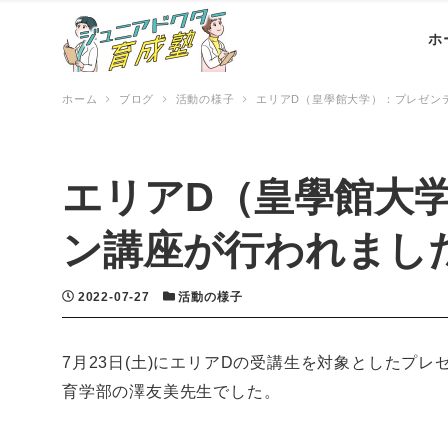
ホ
ホーム
ブログ
活動の様子
エリアD（皇學館大学）：プレゼン
エリアD（皇學館大
ン講座が行われまし
投稿日
カテゴリー
2022-07-27
活動の様子
7月23日(土)にエリアDの受講生を対象としたプ
育学部の澤友美先生でした。