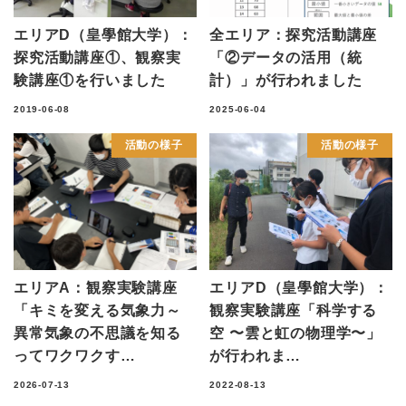
エリアD（皇學館大学）：
全エリア：探究活動講座
探究活動講座①、観察実
「②データの活用（統
験講座①を行いました
計）」が行われました
2019-06-08
2025-06-04
活動の様子
活動の様子
エリアA：観察実験講座
エリアD（皇學館大学）：
「キミを変える気象力～
観察実験講座「科学する
異常気象の不思議を知る
空 〜雲と虹の物理学〜」
ってワクワクす…
が行われま…
2026-07-13
2022-08-13