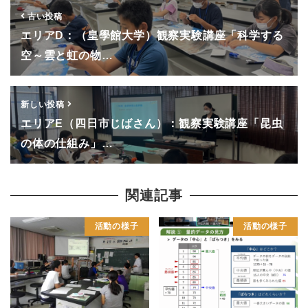
古い投稿
エリアD：（皇學館大学）観察実験講座「科学する
空～雲と虹の物…
新しい投稿
エリアE（四日市じばさん）：観察実験講座「昆虫
の体の仕組み」…
関連記事
活動の様子
活動の様子