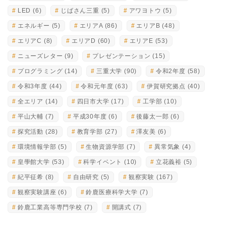
LED
(6)
じばさん三重
(5)
アワヨトウ
(5)
エネルギー
(5)
エリアA
(86)
エリアB
(48)
エリアC
(8)
エリアD
(60)
エリアE
(53)
ニューズレター
(9)
プレゼンテーション
(15)
プログラミング
(14)
三重大学
(90)
令和2年度
(58)
令和3年度
(44)
令和元年度
(63)
伊賀研究拠点
(40)
全エリア
(14)
四日市大学
(17)
工学部
(10)
平山大輔
(7)
平成30年度
(6)
後藤太一郎
(6)
探究活動
(28)
教育学部
(27)
澤友美
(6)
環境情報学部
(5)
生物資源学部
(7)
異常気象
(4)
皇學館大学
(53)
科学イベント
(10)
立花義裕
(5)
紀平征希
(8)
自由研究
(5)
観察実験
(167)
観察実験講座
(6)
鈴鹿医療科学大学
(7)
鈴鹿工業高等専門学校
(7)
開講式
(7)