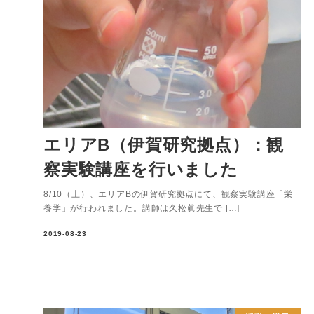
エリアB（伊賀研究拠点）：観
察実験講座を行いました
8/10（土）、エリアBの伊賀研究拠点にて、観察実験講座「栄
養学」が行われました。講師は久松眞先生で […]
2019-08-23