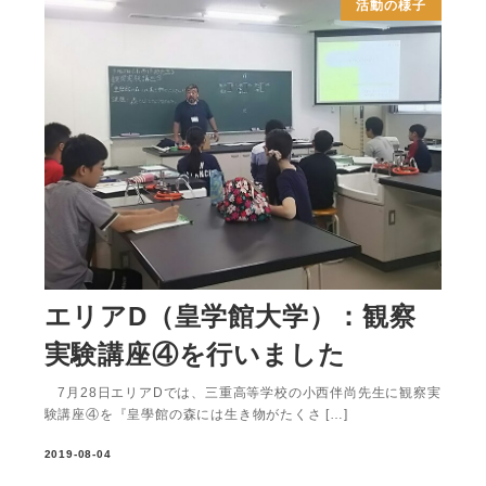
活動の様子
エリアD（皇学館大学）：観察
実験講座④を行いました
7月28日エリアDでは、三重高等学校の小西伴尚先生に観察実
験講座④を『皇學館の森には生き物がたくさ […]
2019-08-04