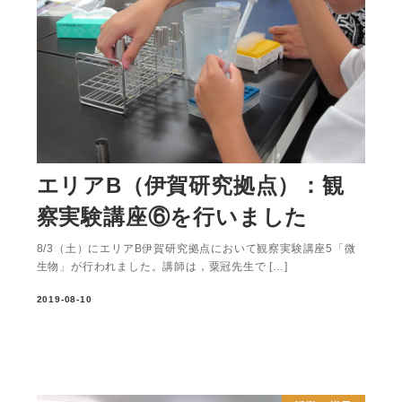
エリアB（伊賀研究拠点）：観
察実験講座⑥を行いました
8/3（土）にエリアB伊賀研究拠点において観察実験講座5「微
生物」が行われました。講師は，粟冠先生で […]
2019-08-10