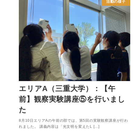
活動の様子
エリアA（三重大学）：【午
前】観察実験講座⑤を行いまし
た
8月10日エリアAの午前の部では、第5回の実験観察講座が行わ
れました。 講義内容は「光文明を変えたL […]