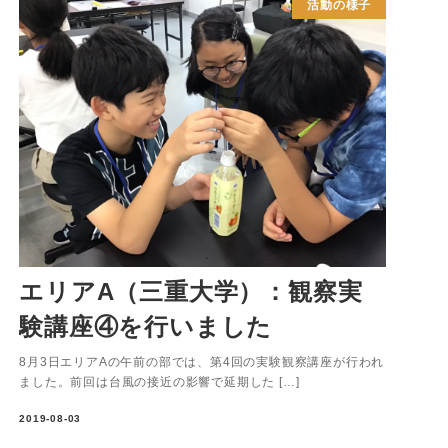
活動の様子
エリアA（三重大学）：観察実
験講座④を行いました
8月3日エリアAの午前の部では、第4回の実験観察講座が行われ
ました。前回は台風の接近の影響で延期した […]
2019-08-03