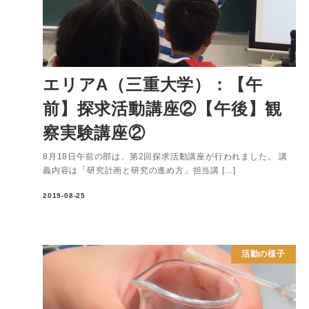
エリアA（三重大学）：【午
前】探求活動講座②【午後】観
察実験講座②
8月18日午前の部は、第2回探求活動講座が行われました。 講
義内容は「研究計画と研究の進め方」担当講 […]
2019-08-25
活動の様子