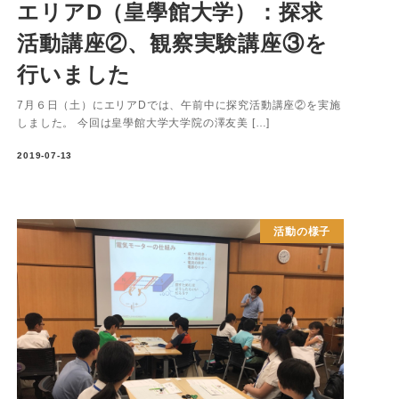
エリアD（皇學館大学）：探求
活動講座②、観察実験講座③を
行いました
7月６日（土）にエリアDでは、午前中に探究活動講座②を実施
しました。 今回は皇學館大学大学院の澤友美 […]
2019-07-13
活動の様子