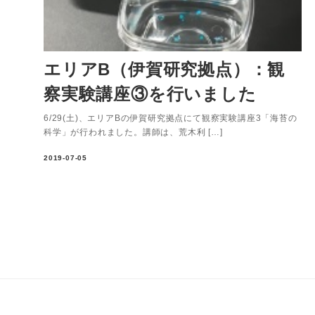
エリアB（伊賀研究拠点）：観
察実験講座③を行いました
6/29(土)、エリアBの伊賀研究拠点にて観察実験講座3「海苔の
科学」が行われました。講師は、荒木利 […]
2019-07-05
投
稿
の
ペ