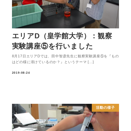
エリアD（皇学館大学）：観察
実験講座⑤を行いました
8月17日エリアDでは、田中智彦先生に観察実験講座⑤を『もの
はどの様に溶けているのか？』というテーマ […]
2019-08-24
活動の様子